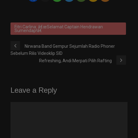
Fitri Carlina: â€œSelamat Captain Hendrawan
Sumendap!â€
Nirwana Band Gempur Sejumlah Radio Phoner
Sebelum Rilis Videoklip SID
Refreshing, Andi Merpati Pilih Rafting
Leave a Reply