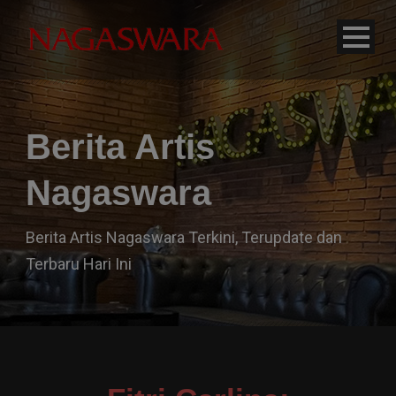
modal-check
Berita Artis
Nagaswara
Berita Artis Nagaswara Terkini, Terupdate dan
Terbaru Hari Ini