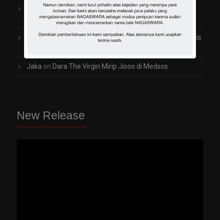
reyhan
on
Arti Penting Rambut Indah dan Sehat bagi
Gladys 2TikTok
Panji
on
Fitri Carlina Rilis Lagu Penuh Cinta dan Romantis
“Bukit Berbunga”
Jaka
on
Dara The Virgin Mirip Jisoo di Medsos
New Release