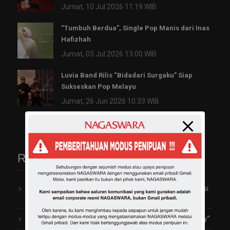
Jumat, 10 Jul 2026 11:19 WIB
“Tumbuh Berdua”, Single Pop Manis dari Inas
Hafizhah
Jumat, 03 Jul 2026 13:00 WIB
Luvia Band Rilis “Bidadari Surgaku” Siap
Sukseskan Pop Melayu
Jumat, 26 Jun 2026 10:33 WIB
Recent Comments
reyhan
on
Garap Video Klip Perdana, Vio Kijo Terinspirasi
Mendiang Saleem Iklim
reyhan
on
Trayen Ngaku Pernah Terjebak Jadi “Bad Boy”