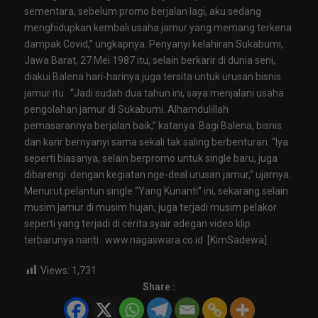
sementara, sebelum promo berjalan lagi, aku sedang
menghidupkan kembali usaha jamur yang memang terkena
dampak Covid,” ungkapnya. Penyanyi kelahiran Sukabumi,
Jawa Barat, 27 Mei 1987 itu, selain berkarir di dunia seni,
diakui Balena hari-harinya juga tersita untuk urusan bisnis
jamur itu. “Jadi sudah dua tahun ini, saya menjalani usaha
pengolahan jamur di Sukabumi. Alhamdulillah
pemasarannya berjalan baik,” katanya. Bagi Balena, bisnis
dan karir bernyanyi sama sekali tak saling berbenturan. “Iya
seperti biasanya, selain berpromo untuk single baru, juga
dibarengi dengan kegiatan nge-deal urusan jamur,” ujarnya.
Menurut pelantun single “Yang Kunanti” ini, sekarang selain
musim jamur di musim hujan, juga terjadi musim pelakor
seperti yang terjadi di cerita syair adegan video klip
terbarunya nanti. www.nagaswara.co.id [KimSadewa]
Views:
1,731
Share :