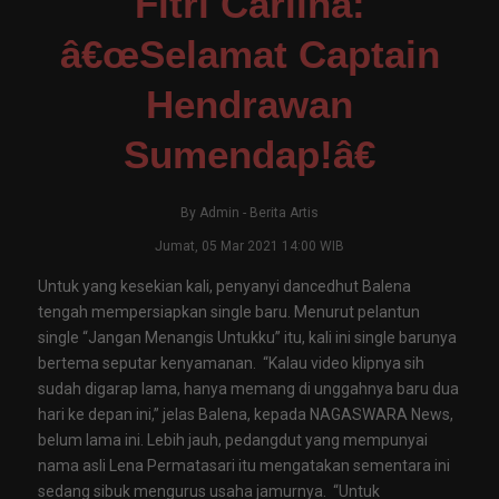
Fitri Carlina:
â€œSelamat Captain
Hendrawan
Sumendap!â€
By
Admin
-
Berita Artis
Jumat, 05 Mar 2021 14:00 WIB
Untuk yang kesekian kali, penyanyi dancedhut Balena
tengah mempersiapkan single baru. Menurut pelantun
single “Jangan Menangis Untukku” itu, kali ini single barunya
bertema seputar kenyamanan. “Kalau video klipnya sih
sudah digarap lama, hanya memang di unggahnya baru dua
hari ke depan ini,” jelas Balena, kepada NAGASWARA News,
belum lama ini. Lebih jauh, pedangdut yang mempunyai
nama asli Lena Permatasari itu mengatakan sementara ini
sedang sibuk mengurus usaha jamurnya. “Untuk