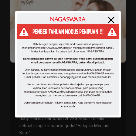
Selasa, 13 Des 2022 13:12 WIB
Puteri Juby Rilis Single
‘Hidupku Menjadi Baru’
Setelah merilis single rohani "Naungan SayapMu"
(2020) dan lagu "Yesus Raja Damai" (2021), Puteri
Juby kini di akhir tahun 2022 kembali merilis
sebuah single rohani berjudul "Hidupku Menjadi
Baru".