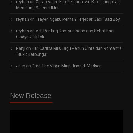
reyhan
on
Garap Video Klip Perdana, Vio Kijo Terinspirasi
Mendiang Saleem Iklim
reyhan
on
Trayen Ngaku Pernah Terjebak Jadi “Bad Boy”
reyhan
on
Arti Penting Rambut Indah dan Sehat bagi
Gladys 2TikTok
Panji
on
Fitri Carlina Rilis Lagu Penuh Cinta dan Romantis
“Bukit Berbunga”
Jaka
on
Dara The Virgin Mirip Jisoo di Medsos
New Release