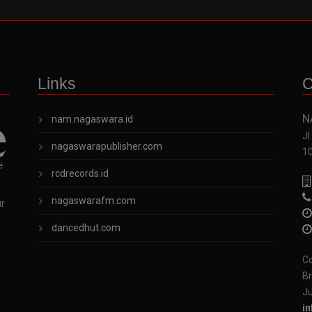
Links
C
N
nam.nagaswara.id
Jl
nagaswarapublisher.com
1
rcdrecords.id
nagaswarafm.com
ur
dancedhut.com
Co
Br
Ju
i