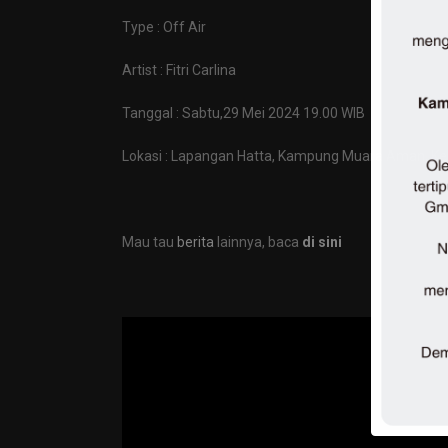
Type : Off Air
Artist : Fitri Carlina
Tanggal : Sabtu,29 Mei 2024 19.00 WIB
Lokasi : Lapangan Hatta, Kampung Muara Aman, Ke
Mau tau
berita
lainnya, baca
di sini