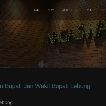
modal-check
HOME
NEWS
OUR ARTISTS
EVENTS
PA
n Bupati dan Wakil Bupati Lebong
Lebong