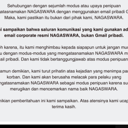
c. Lebong Utara, Kabupaten Lebong, Bengkulu 39264