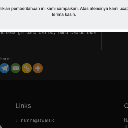
agi nggak punya duit, nah lirik di single ‘Aca Aca
y.
a Aca Nehi Nehi” bisa diterima penikmat
musik
fenomena girl band dan boy band Dadido bisa
hare :
Links
C
N
nam.nagaswara.id
Jl