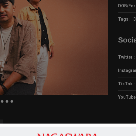
DOB/For
Tags :
D
Soci
Twitter :
Instagra
TikTok :
YouTube