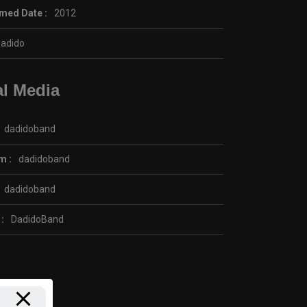
med Date :
2012
adido
al Media
dadidoband
m :
dadidoband
dadidoband
 :
DadidoBand