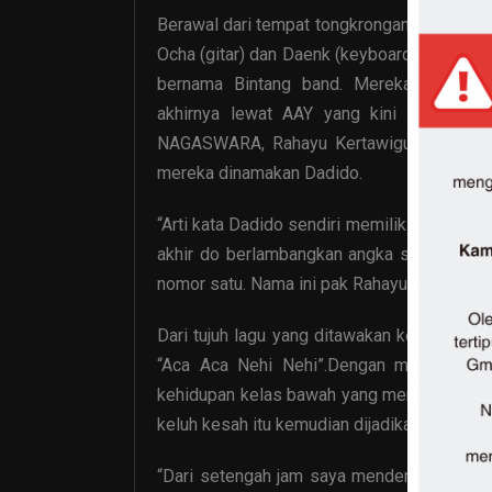
Berawal dari tempat tongkrongan sejumlah an
Ocha (gitar) dan Daenk (keyboard) ini me
bernama Bintang band. Mereka juga se
akhirnya lewat AAY yang kini menjadi
NAGASWARA
, Rahayu Kertawiguna. Kemudi
mereka dinamakan Dadido.
“Arti kata Dadido sendiri memiliki filosofi k
akhir do berlambangkan angka satu, harapa
nomor satu. Nama ini pak Rahayu sendiri y
Dari tujuh lagu yang ditawakan kepada pihak
“Aca Aca Nehi Nehi”.Dengan mengusung 
kehidupan kelas bawah yang mereka ambil d
keluh kesah itu kemudian dijadikan lagu ole
“Dari setengah jam saya mendengarkan keluh