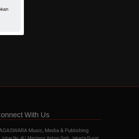
onnect With Us
AGASWARA Music, Media & Publishing
. Johar No. 4U, Menteng, Kebon Sirih, Jakarta Pusat,