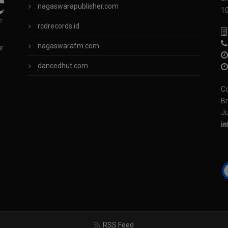
nagaswarapublisher.com
1
rcdrecords.id
nagaswarafm.com
ur
dancedhut.com
Co
Br
Ju
i
RSS Feed