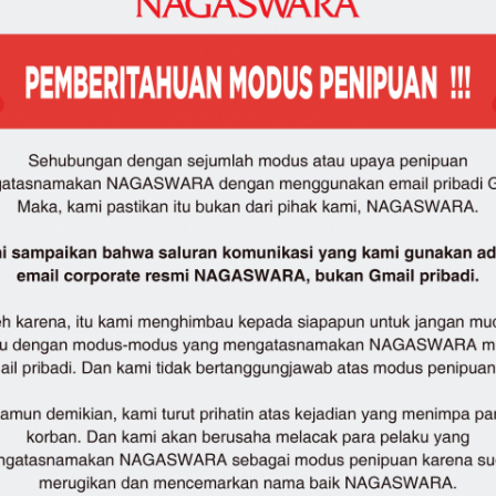
ak muda Zee (vokal), Grey (gitar), Blake (drum),
ncoba membuat sebuah band. Sebelumnya, mereka
mpat masuk ke beberapa manajemen, hingga
 manager mereka mempertemukan dengan CEO
an dari hasil pertemuan tersebut jadilah band
ata dadi dari kata jadi dan nada dasar do dan nada
n dari nama ini adalah kita sukses dan menjadi
ang memberikannya kepada kami,” ungkap Grey.
 label, hanya satu lagu yang dipilih yaitu single
genre Melayu Dadido mengemas lagu realita
ari keluhan seorang supir angkot di warteg dan
h mereka.
 kesah si supir, ceritanya si supir ini kalau di