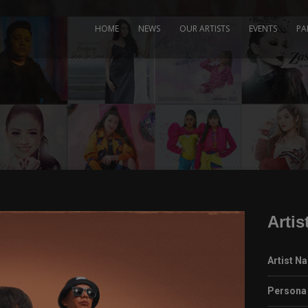
modal-check
HOME
NEWS
OUR ARTISTS
EVENTS
PA
Artis
Artist N
Persona