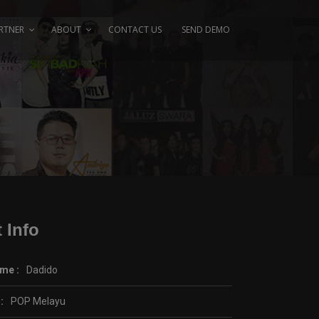
RTNER
ABOUT
CONTACT US
SEND DEMO
t Info
ame :
Dadido
 :
POP Melayu